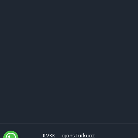
KVKK
ajansTurkuaz