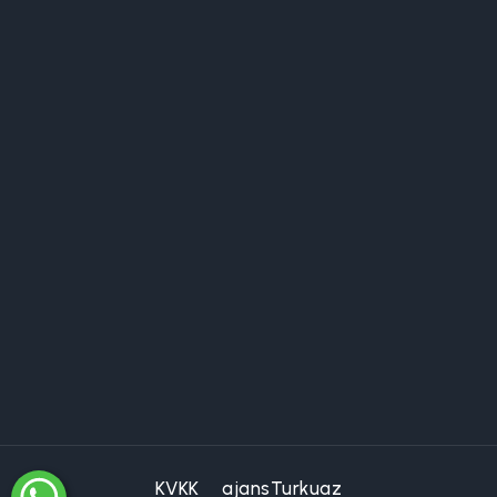
KVKK
ajansTurkuaz