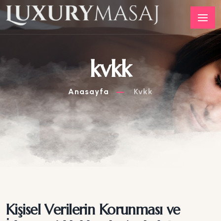
kvkk
Anasayfa
Kvkk
Kişisel Verilerin Korunması ve